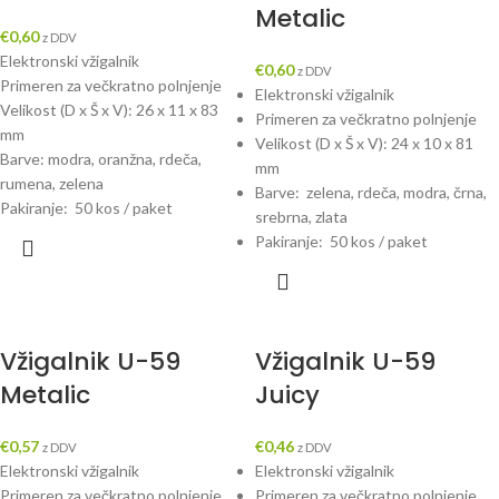
Metalic
€
0,60
z DDV
Elektronski vžigalnik
€
0,60
z DDV
Primeren za večkratno polnjenje
Elektronski vžigalnik
Velikost (D x Š x V): 26 x 11 x 83
Primeren za večkratno polnjenje
mm
Velikost (D x Š x V): 24 x 10 x 81
Barve: modra, oranžna, rdeča,
mm
rumena, zelena
Barve: zelena, rdeča, modra, črna,
Pakiranje: 50 kos / paket
srebrna, zlata
Pakiranje: 50 kos / paket
Vžigalnik U-59
Vžigalnik U-59
Metalic
Juicy
€
0,57
€
0,46
z DDV
z DDV
Elektronski vžigalnik
Elektronski vžigalnik
Primeren za večkratno polnjenje
Primeren za večkratno polnjenje