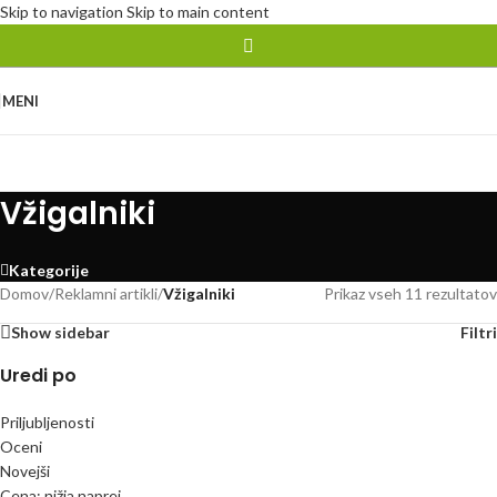
Skip to navigation
Skip to main content
MENI
Vžigalniki
Kategorije
Domov
/
Reklamni artikli
/
Vžigalniki
Prikaz vseh 11 rezultatov
Show sidebar
Filtri
Uredi po
Priljubljenosti
Oceni
Novejši
Cena: nižja naprej