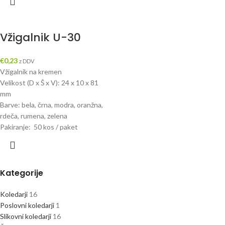
Vžigalnik U-30
€
0,23
z DDV
Vžigalnik na kremen
Velikost (D x Š x V): 24 x 10 x 81
mm
Barve: bela, črna, modra, oranžna,
rdeča, rumena, zelena
Pakiranje: 50 kos / paket
Kategorije
Koledarji
16
Poslovni koledarji
1
Slikovni koledarji
16