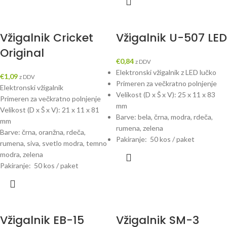
Vžigalnik Cricket
Vžigalnik U-507 LED
Original
€
0,84
z DDV
Elektronski vžigalnik z LED lučko
€
1,09
z DDV
Primeren za večkratno polnjenje
Elektronski vžigalnik
Velikost (D x Š x V): 25 x 11 x 83
Primeren za večkratno polnjenje
mm
Velikost (D x Š x V): 21 x 11 x 81
Barve: bela, črna, modra, rdeča,
mm
rumena, zelena
Barve: črna, oranžna, rdeča,
Pakiranje: 50 kos / paket
rumena, siva, svetlo modra, temno
modra, zelena
Pakiranje: 50 kos / paket
Vžigalnik EB-15
Vžigalnik SM-3