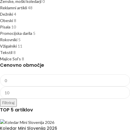
Ženske, moški koledarji
0
Reklamni artikli
48
Dežniki
4
Obeski
8
Pisala
10
Promocijska darila
5
Rokovniki
5
Vžigalniki
11
Tekstil
8
Majice Sol's
8
Cenovno območje
Filtriraj
TOP 5 artiklov
Koledar Mini Slovenija 2026