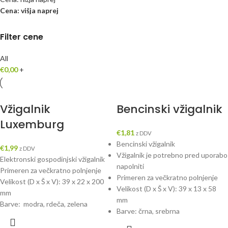
Cena: višja naprej
Filter cene
All
€
0,00
+
Vžigalnik
Bencinski vžigalnik
Luxemburg
€
1,81
z DDV
Bencinski vžigalnik
€
1,99
z DDV
Vžigalnik je potrebno pred uporabo
Elektronski gospodinjski vžigalnik
napolniti
Primeren za večkratno polnjenje
Primeren za večkratno polnjenje
Velikost (D x Š x V): 39 x 22 x 200
Velikost (D x Š x V): 39 x 13 x 58
mm
mm
Barve: modra, rdeča, zelena
Barve: črna, srebrna