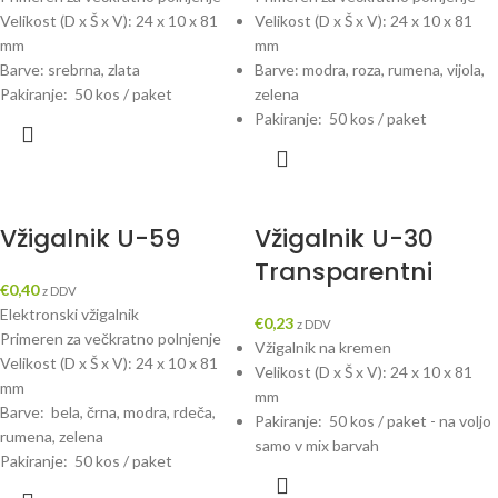
Velikost (D x Š x V): 24 x 10 x 81
Velikost (D x Š x V): 24 x 10 x 81
mm
mm
Barve: srebrna, zlata
Barve: modra, roza, rumena, vijola,
Pakiranje: 50 kos / paket
zelena
Pakiranje: 50 kos / paket
Vžigalnik U-59
Vžigalnik U-30
Transparentni
€
0,40
z DDV
Elektronski vžigalnik
€
0,23
z DDV
Primeren za večkratno polnjenje
Vžigalnik na kremen
Velikost (D x Š x V): 24 x 10 x 81
Velikost (D x Š x V): 24 x 10 x 81
mm
mm
Barve: bela, črna, modra, rdeča,
Pakiranje: 50 kos / paket - na voljo
rumena, zelena
samo v mix barvah
Pakiranje: 50 kos / paket