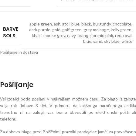
apple green
,
ash
,
atoll blue
,
black
,
burgundy
,
chocolate
,
BARVE
dark purple
,
gold
,
golf green
,
grey melange
,
kelly green
,
SOLS
khaki
,
mouse grey
,
navy
,
orange
,
orchid pink
,
red
,
royal
blue
,
sand
,
sky blue
,
white
Pošiljanje in dostava
Pošiljanje
Vsi izdelki bodo poslani v najkrajšem možnem času. Za blago iz zaloge
velja rok dobave 3 dni. V primeru, da kakšnega naročenega artikla
trenutno ni na zalogi, vas bomo obvestili po elektronski pošti ali
telefonu.
Za dobavo blaga pred Božičnimi prazniki prodajalec jamči za pravočasno