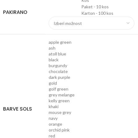
Kos
Paket - 10 kos
PAKIRANO
Karton - 100 kos
apple green
ash
atoll blue
black
burgundy
chocolate
dark purple
gold
golf green
grey melange
kelly green
khaki
BARVE SOLS
mouse grey
navy
orange
orchid pink
red