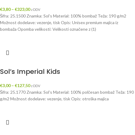
€
3,80
–
€
323,00
z DDV
Šifra: 25.1500 Znamka: Sol’s Material: 100% bombaž Teža: 190 g/m2
Možnost dodelave: vezenje, tisk Opis: Unisex premium majica iz
bombaža Opomba velikosti: Velikosti označene z (1)
Sol’s Imperial Kids
€
3,00
–
€
127,50
z DDV
Šifra: 25.1770 Znamka: Sol’s Material: 100% polčesan bombaž Teža: 190
g/m2 Možnost dodelave: vezenje, tisk Opis: otroška majica