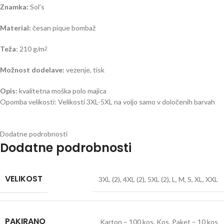
Znamka:
Sol’s
Material:
česan pique bombaž
Teža
: 210 g/m
2
Možnost dodelave:
vezenje, tisk
Opis:
kvalitetna moška polo majica
Opomba velikosti: Velikosti 3XL-5XL na voljo samo v določenih barvah
Dodatne podrobnosti
Dodatne podrobnosti
VELIKOST
3XL (2)
,
4XL (2)
,
5XL (2)
,
L
,
M
,
S
,
XL
,
XXL
PAKIRANO
Karton – 100 kos
,
Kos
,
Paket – 10 kos