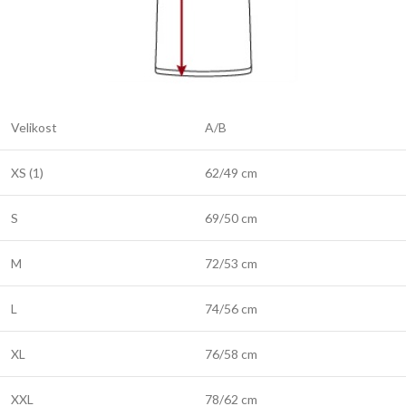
Velikost
A/B
XS (1)
62/49 cm
S
69/50 cm
M
72/53 cm
L
74/56 cm
XL
76/58 cm
XXL
78/62 cm