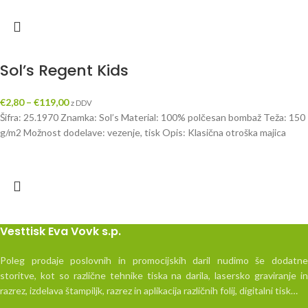
Sol’s Regent Kids
€
2,80
–
€
119,00
z DDV
Šifra: 25.1970 Znamka: Sol’s Material: 100% polčesan bombaž Teža: 150
g/m2 Možnost dodelave: vezenje, tisk Opis: Klasična otroška majica
Vesttisk Eva Vovk s.p.
Poleg prodaje poslovnih in promocijskih daril nudimo še dodatne
storitve, kot so različne tehnike tiska na darila, lasersko graviranje in
razrez, izdelava štampiljk, razrez in aplikacija različnih folij, digitalni tisk…