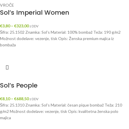
VROČE
Sol’s Imperial Women
€
3,80
–
€
323,00
z DDV
Šifra: 25.1502 Znamka: Sol’s Material: 100% bombaž Teža: 190 g/m2
Možnost dodelave: vezenje, tisk Opis: Ženska premium majica iz
bombaža
Sol’s People
€
8,10
–
€
688,50
z DDV
Šifra: 25.1310 Znamka: Sol’s Material: česan pique bombaž Teža: 210
g/m2 Možnost dodelave: vezenje, tisk Opis: kvalitetna ženska polo
majica