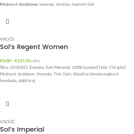
Možnost dodelave:
vezenje, sitotisk, toplotni tisk
VROČE
Sol’s Regent Women
€
3,00
–
€
127,50
z DDV
Šifra: SO01825 Znamka: Sols Material: 100% bombažTeža: 150 g/m2
Možnost dodelave: Vezenje, Tisk Opis: Klasična ženska majica iz
bombaža, daljši kroj.
VROČE
Sol’s Imperial