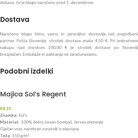
dobavo, če je blago naročeno pred 1. decembrom.
Dostava
Naročeno blago hitro, varno in zanesljivo dostavlja naš pogodbeni
partner Pošta Slovenije, strošek dostave znaša 4,50 €. Pri enkratnem
nakupu nad zneskom 100,00 € je strošek dostave po Sloveniji
brezplačen. Embalaže in pakiranja ne zaračunavamo.
Podobni izdelki
Majica Sol’s Regent
€
8,10
Znamka:
Sol's
Material:
100% delno česan bombaž, Jersey pletenje
Ojačan vrat, narebran ovratnik iz elastana
Teža
: 150 g/m
2