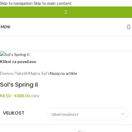
Skip to navigation
Skip to main content
MENI
Klikni za povečavo
Domov
/
Tekstil
/
Majice Sol's
Nazaj na artikle
Sol’s Spring II
€
8,10
–
€
688,50
z DDV
VELIKOST