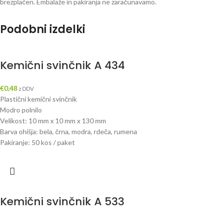
brezplačen. Embalaže in pakiranja ne zaračunavamo.
Podobni izdelki
Kemični svinčnik A 434
€
0,48
z DDV
Plastični kemični svinčnik
Modro polnilo
Velikost: 10 mm x 10 mm x 130 mm
Barva ohišja: bela, črna, modra, rdeča, rumena
Pakiranje: 50 kos / paket
Kemični svinčnik A 533