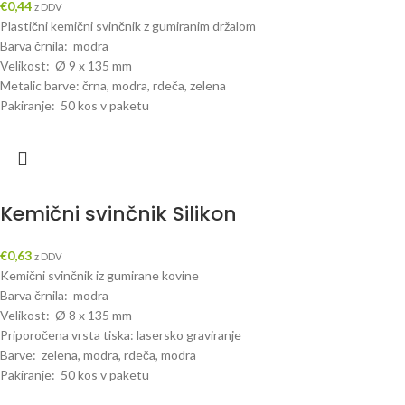
€
0,44
z DDV
Plastični kemični svinčnik z gumiranim držalom
Barva črnila: modra
Velikost: Ø 9 x 135 mm
Metalic barve: črna, modra, rdeča, zelena
Pakiranje: 50 kos v paketu
Kemični svinčnik Silikon
€
0,63
z DDV
Kemični svinčnik iz gumirane kovine
Barva črnila: modra
Velikost: Ø 8 x 135 mm
Priporočena vrsta tiska: lasersko graviranje
Barve: zelena, modra, rdeča, modra
Pakiranje: 50 kos v paketu