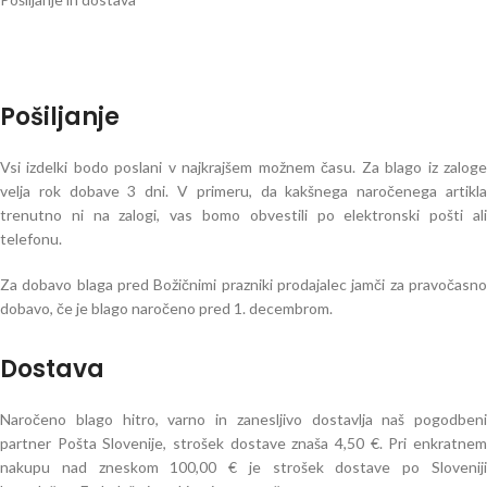
Pošiljanje
Vsi izdelki bodo poslani v najkrajšem možnem času. Za blago iz zaloge
velja rok dobave 3 dni. V primeru, da kakšnega naročenega artikla
trenutno ni na zalogi, vas bomo obvestili po elektronski pošti ali
telefonu.
Za dobavo blaga pred Božičnimi prazniki prodajalec jamči za pravočasno
dobavo, če je blago naročeno pred 1. decembrom.
Dostava
Naročeno blago hitro, varno in zanesljivo dostavlja naš pogodbeni
partner Pošta Slovenije, strošek dostave znaša 4,50 €. Pri enkratnem
nakupu nad zneskom 100,00 € je strošek dostave po Sloveniji