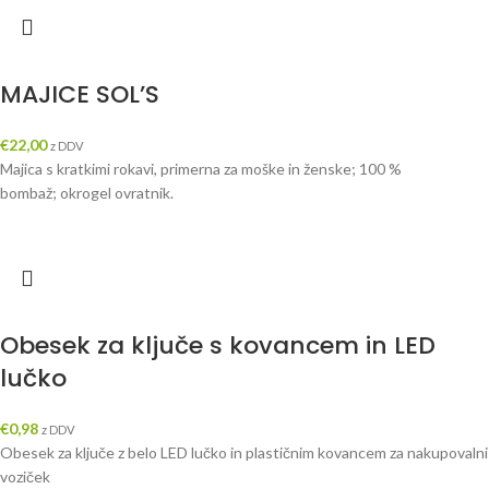
MAJICE SOL’S
€
22,00
z DDV
Majica s kratkimi rokavi, primerna za moške in ženske; 100 %
bombaž; okrogel ovratnik.
Obesek za ključe s kovancem in LED
lučko
€
0,98
z DDV
Obesek za ključe z belo LED lučko in plastičnim kovancem za nakupovalni
voziček