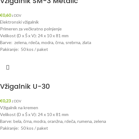
Vžigalnik SM-3 Metalic
€
0,60
z DDV
Elektronski vžigalnik
Primeren za večkratno polnjenje
Velikost (D x Š x V): 24 x 10 x 81 mm
Barve: zelena, rdeča, modra, črna, srebrna, zlata
Pakiranje: 50 kos / paket
Vžigalnik U-30
€
0,23
z DDV
Vžigalnik na kremen
Velikost (D x Š x V): 24 x 10 x 81 mm
Barve: bela, črna, modra, oranžna, rdeča, rumena, zelena
Pakiranje: 50 kos / paket