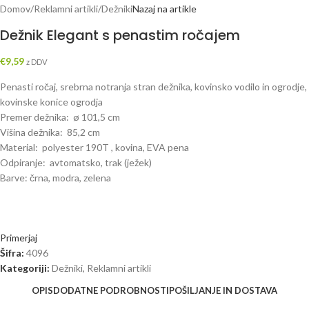
Domov
/
Reklamni artikli
/
Dežniki
Nazaj na artikle
Dežnik Elegant s penastim ročajem
€
9,59
z DDV
Penasti ročaj, srebrna notranja stran dežnika, kovinsko vodilo in ogrodje,
kovinske konice ogrodja
Premer dežnika: ø 101,5 cm
Višina dežnika: 85,2 cm
Material: polyester 190T , kovina, EVA pena
Odpiranje: avtomatsko, trak (ježek)
Barve: črna, modra, zelena
Primerjaj
Šifra:
4096
Kategoriji:
Dežniki
,
Reklamni artikli
OPIS
DODATNE PODROBNOSTI
POŠILJANJE IN DOSTAVA