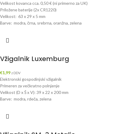
Velikost kovanca cca. 0,50 € (ni primerno za UK)
Priložene baterije (2x CR1220)
Velikost: 63 x 29 x 5 mm
Barve: modra, črna, srebrna, oranžna, zelena
Vžigalnik Luxemburg
€
1,99
z DDV
Elektronski gospodinjski vžigalnik
Primeren za večkratno polnjenje
Velikost (D x Š x V): 39 x 22 x 200 mm
Barve: modra, rdeča, zelena