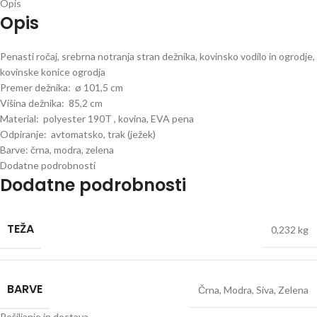
Opis
Opis
Penasti ročaj, srebrna notranja stran dežnika, kovinsko vodilo in ogrodje,
kovinske konice ogrodja
Premer dežnika: ø 101,5 cm
Višina dežnika: 85,2 cm
Material: polyester 190T , kovina, EVA pena
Odpiranje: avtomatsko, trak (ježek)
Barve: črna, modra, zelena
Dodatne podrobnosti
Dodatne podrobnosti
TEŽA
0,232 kg
BARVE
Črna
,
Modra
,
Siva
,
Zelena
Pošiljanje in dostava