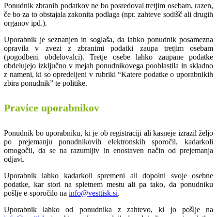
Ponudnik zbranih podatkov ne bo posredoval tretjim osebam, razen,
če bo za to obstajala zakonita podlaga (npr. zahteve sodišč ali drugih
organov ipd.).
Uporabnik je seznanjen in soglaša, da lahko ponudnik posamezna
opravila v zvezi z zbranimi podatki zaupa tretjim osebam
(pogodbeni obdelovalci). Tretje osebe lahko zaupane podatke
obdelujejo izključno v mejah ponudnikovega pooblastila in skladno
z nameni, ki so opredeljeni v rubriki “Katere podatke o uporabnikih
zbira ponudnik”
te politike.
Pravice uporabnikov
Ponudnik bo uporabniku, ki je ob registraciji ali kasneje izrazil željo
po prejemanju ponudnikovih elektronskih sporočil, kadarkoli
omogočil, da se na razumljiv in enostaven način od prejemanja
odjavi.
Uporabnik lahko kadarkoli spremeni ali dopolni svoje osebne
podatke, kar stori na spletnem mestu ali pa tako, da ponudniku
pošlje e-sporočilo na
info@vesttisk.si
.
Uporabnik lahko od ponudnika z zahtevo, ki jo pošlje na