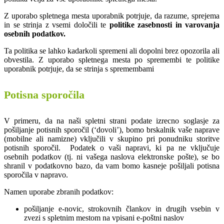
Z uporabo spletnega mesta uporabnik potrjuje, da razume, sprejema
in se strinja z vsemi določili te
politike zasebnosti in varovanja
osebnih podatkov.
Ta politika se lahko kadarkoli spremeni ali dopolni brez opozorila ali
obvestila. Z uporabo spletnega mesta po spremembi te politike
uporabnik potrjuje, da se strinja s spremembami
Potisna sporočila
V primeru, da na naši spletni strani podate izrecno soglasje za
pošiljanje potisnih sporočil (‘dovoli’), bomo brskalnik vaše naprave
(mobilne ali namizne) vključili v skupino pri ponudniku storitve
potisnih sporočil. Podatek o vaši napravi, ki pa ne vključuje
osebnih podatkov (tj. ni vašega naslova elektronske pošte), se bo
shranil v podatkovno bazo, da vam bomo kasneje pošiljali potisna
sporočila v napravo.
Namen uporabe zbranih podatkov:
pošiljanje e-novic, strokovnih člankov in drugih vsebin v
zvezi s spletnim mestom na vpisani e-poštni naslov