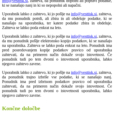
info@vesttisk.si
, zahteva, da ponudnik dopolni ali popravi podatke,
ki se nanašajo nanj in ki so nepopolni ali napačni.
Uporabnik lahko z zahtevo, ki jo pošlje na
info@vesttisk.si
, zahteva,
da mu ponudnik potrdi, ali zbira in ali obdeluje podatke, ki se
nanašajo na uporabnika, ter katere podatke zbira in obdeluje.
Zahteva se lahko poda enkrat na leto.
Uporabnik lahko z zahtevo, ki jo pošlje na
info@vesttisk.si
, zahteva,
da mu ponudnik pošlje elektronsko kopijo podatkov, ki se nanašajo
na uporabnika. Zahteva se lahko poda enkrat na leto. Ponudnik ima
pred posredovanjem kopije podatkov pravico od uporabnika
zahtevati, da na primeren način dokaže svojo istovetnost. Če
ponudnik tudi po tem dvomi o istovetnosti uporabnika, lahko
njegovo zahtevo zavrne.
Uporabnik lahko z zahtevo, ki jo pošlje na
info@vesttisk.si
, zahteva,
da ponudnik trajno izbriše vse podatke, ki se nanašajo nanj.
Ponudnik ima pred izbrisom podatkov pravico od uporabnika
zahtevati, da na primeren način dokaže svojo istovetnost. Če
ponudnik tudi po tem dvomi o istovetnosti uporabnika, lahko
njegovo zahtevo zavrne.
Končne določbe