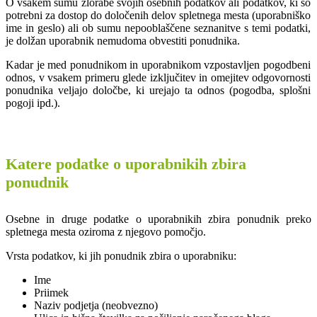
O vsakem sumu zlorabe svojih osebnih podatkov ali podatkov, ki so
potrebni za dostop do določenih delov spletnega mesta (uporabniško
ime in geslo) ali ob sumu nepooblaščene seznanitve s temi podatki,
je dolžan uporabnik nemudoma obvestiti ponudnika.
Kadar je med ponudnikom in uporabnikom vzpostavljen pogodbeni
odnos, v vsakem primeru glede izključitev in omejitev odgovornosti
ponudnika veljajo določbe, ki urejajo ta odnos (pogodba, splošni
pogoji ipd.).
Katere podatke o uporabnikih zbira
ponudnik
Osebne in druge podatke o uporabnikih zbira ponudnik preko
spletnega mesta oziroma z njegovo pomočjo.
Vrsta podatkov, ki jih ponudnik zbira o uporabniku:
Ime
Priimek
Naziv podjetja (neobvezno)