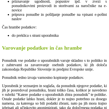
priznavanje ugodnosti, popustov ipd. v zvezi s
ponudnikovimi proizvodi in storitvami za naročnike na e-
novice
priprava ponudbe in pošiljanje ponudbe na vpisani e-poštni
naslov
Čas hrambe podatkov:
do preklica s strani uporabnika
Varovanje podatkov in čas hrambe
Ponudnik vse podatke o uporabnikih varuje skladno s to politiko in
z zahtevami za zavarovanje osebnih podatkov, ki jih določa
zakonodaja Republike Slovenije in predpisi Evropske unije.
Ponudnik redno izvaja varnostno kopiranje podatkov.
Uporabnik je seznanjen in soglaša, da ponudnik njegove podatke, ki
jih je posredoval ponudniku, hrani toliko časa, kolikor je navedeno
v rubriki “Katere podatke o uporabnikih zbira ponudnik” te politike.
Ostale podatke lahko hrani, dokler je to nujno potrebno za dosego
namena, za katerega so bili podatki zbrani, nato pa jih mora trajno
izbrisati ali učinkovito anonimizirati, tako da določenega podatka ni