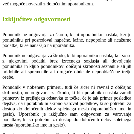
več mogoče povezati z določenim uporabnikom.
Izključitev odgovornosti
Ponudnik ne odgovarja za škodo, ki bi uporabniku nastala, ker je
ponudniku pri posredoval napačne, lažne, nepopolne ali neažurne
podatke, ki se nanašajo na uporabnika.
Ponudnik ne odgovarja za škodo, ki bi uporabniku nastala, ker so se
z njegovimi podatki brez izrecnega soglasja ali dovoljenja
ponudnika in kljub ponudnikovi običajni skrbnosti seznanile ali jih
pridobile ali spremenile ali drugače obdelale nepooblaščene tretje
osebe.
Ponudnik v nobenem primeru, tudi če sicer ni ravnal z običajno
skrbnostjo, ne odgovarja za škodo, ki bi uporabniku nastala zaradi
primerov iz prejšnjega odstavka te točke, če je tak primer posledica
dejstva, da uporabnik ni skrbno varoval podatkov, ki so potrebni za
dostop do določenih delov spletnega mesta (uporabniško ime in
geslo). Uporabnik je izključno sam odgovoren za varovanje
podatkov, ki so potrebni za dostop do določenih delov spletnega
mesta (uporabniško ime in geslo).