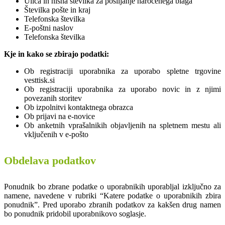
Ulica in hišna številka za pošiljanje naročenega blaga
Številka pošte in kraj
Telefonska številka
E-poštni naslov
Telefonska številka
Kje in kako se zbirajo podatki:
Ob registraciji uporabnika za uporabo spletne trgovine
vesttisk.si
Ob registraciji uporabnika za uporabo novic in z njimi
povezanih storitev
Ob izpolnitvi kontaktnega obrazca
Ob prijavi na e-novice
Ob anketnih vprašalnikih objavljenih na spletnem mestu ali
vključenih v e-pošto
Obdelava podatkov
Ponudnik bo zbrane podatke o uporabnikih uporabljal izključno za
namene, navedene v rubriki “Katere podatke o uporabnikih zbira
ponudnik”. Pred uporabo zbranih podatkov za kakšen drug namen
bo ponudnik pridobil uporabnikovo soglasje.