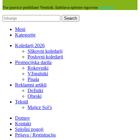
Vse pravice pridržane Vesttisk. Izdelava spletne trgovine
DS Team
Search
Meni
Kategorije
Koledarji 2026
Slikovni koledarji
Poslovni koledarji
Promocijska darila
Rokovniki
Vžigalniki
Pisala
Reklamni artikli
Dežniki
Obeski
Tekstil
Majice Sol’s
Domov
Kontakt
Splošni pogoji
Prijava / Registracija