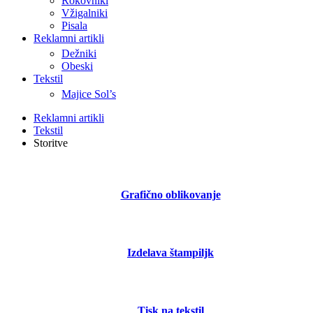
Rokovniki
Vžigalniki
Pisala
Reklamni artikli
Dežniki
Obeski
Tekstil
Majice Sol’s
Reklamni artikli
Tekstil
Storitve
Grafično oblikovanje
Izdelava štampiljk
Tisk na tekstil