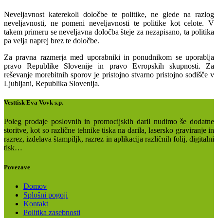
Neveljavnost katerekoli določbe te politike, ne glede na razlog
neveljavnosti, ne pomeni neveljavnosti te politike kot celote. V
takem primeru se neveljavna določba šteje za nezapisano, ta politika
pa velja naprej brez te določbe.
Za pravna razmerja med uporabniki in ponudnikom se uporablja
pravo Republike Slovenije in pravo Evropskih skupnosti. Za
reševanje morebitnih sporov je pristojno stvarno pristojno sodišče v
Ljubljani, Republika Slovenija.
Vesttisk Eva Vovk s.p.
Poleg prodaje poslovnih in promocijskih daril nudimo še dodatne
storitve, kot so različne tehnike tiska na darila, lasersko graviranje in
razrez, izdelava štampiljk, razrez in aplikacija različnih folij, digitalni
tisk…
Povezave
Domov
Splošni pogoji
Kontakt
Politika zasebnosti