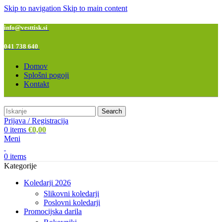
Skip to navigation
Skip to main content
info@vesttisk.si
041 738 640
Domov
Splošni pogoji
Kontakt
Search
Prijava / Registracija
0
items
€
0,00
Meni
0
items
Kategorije
Koledarji 2026
Slikovni koledarji
Poslovni koledarji
Promocijska darila