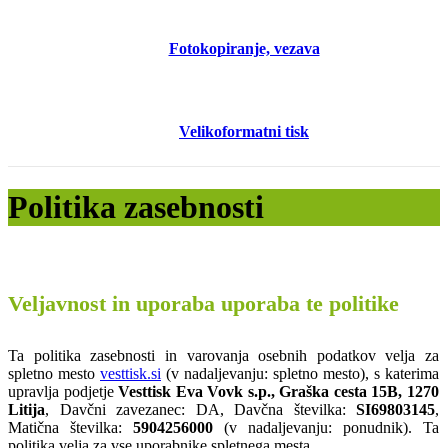
Fotokopiranje, vezava
Velikoformatni tisk
Politika zasebnosti
Veljavnost in uporaba uporaba te politike
Ta politika zasebnosti in varovanja osebnih podatkov velja za
spletno mesto
vesttisk.si
(v nadaljevanju: spletno mesto), s katerima
upravlja podjetje
Vesttisk Eva Vovk s.p., Graška cesta 15B, 1270
Litija
, Davčni zavezanec: DA, Davčna številka:
SI69803145
,
Matična številka:
5904256000
(v nadaljevanju: ponudnik). Ta
politika velja za vse uporabnike spletnega mesta.