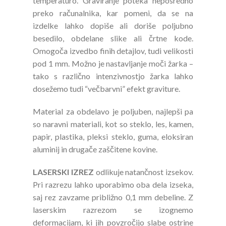
temperaturo. Graviranje poteka neposredno
preko računalnika, kar pomeni, da se na
izdelke lahko dopiše ali doriše poljubno
besedilo, obdelane slike ali črtne kode.
Omogoča izvedbo finih detajlov, tudi velikosti
pod 1 mm. Možno je nastavljanje moči žarka –
tako s različno intenzivnostjo žarka lahko
dosežemo tudi “večbarvni” efekt graviture.
Material za obdelavo je poljuben, najlepši pa
so naravni materiali, kot so steklo, les, kamen,
papir, plastika, pleksi steklo, guma, eloksiran
aluminij in drugače zaščitene kovine.
LASERSKI IZREZ
odlikuje natančnost izsekov.
Pri razrezu lahko uporabimo oba dela izseka,
saj rez zavzame približno 0,1 mm debeline. Z
laserskim razrezom se izognemo
deformacijam, ki jih povzročijo slabe ostrine