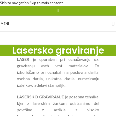
Skip to navigation
Skip to main content
MENI
Lasersko graviranje
LASER
je uporaben pri označevanju oz.
graviranju vseh vrst materialov. To
izkoriščamo pri oznakah na poslovna darila,
osebna darila, unikatna darila, numeriranju
izdelkov, izdelavi štampiljk…
LASERSKO GRAVIRANJE
je posebna tehnika,
kjer z laserskim žarkom odstranimo del
površine z artikla z visoko