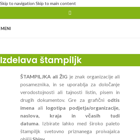
Skip to navigation
Skip to main content
MENI
Izdelava štampiljk
ŠTAMPILJKA ali ŽIG
je znak organizacije ali
posameznika, in se uporablja za določanje
verodostojnosti ali tajnosti listin, pisem in
drugih dokumentov. Gre za grafični
odtis
imena
ali
logotipa
podjetja/organizacije,
naslova, kraja in včasih tudi
datuma
. Izbirate lahko med široko paleto
štampiljk svetovno priznanega proivajalca
ohišij
Shiny.