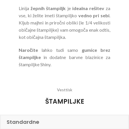
Linija
žepnih štampiljk
je
idealna rešitev
za
vse, ki želite imeti štampiljko
vedno pri sebi
.
Kljub majhni in priročni obliki (le 1/4 velikosti
običajne štampiljke) vam omogoča enak odtis,
kot običajna štampiljka.
Naročite
lahko tudi samo
gumice brez
štampiljke
in dodatne barvne blazinice za
štampiljke Shiny.
Vesttisk
ŠTAMPILJKE
Standardne