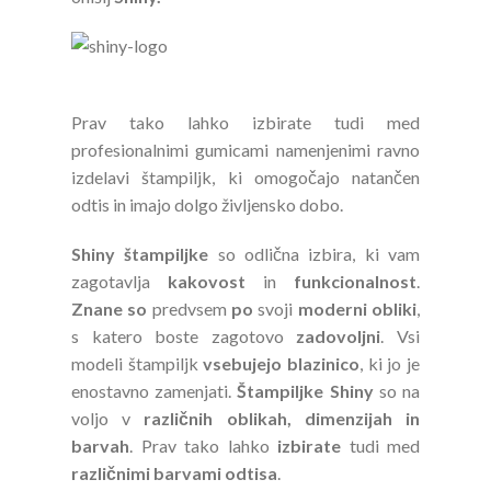
Prav tako lahko izbirate tudi med
profesionalnimi gumicami namenjenimi ravno
izdelavi štampiljk, ki omogočajo natančen
odtis in imajo dolgo življensko dobo.
Shiny štampiljke
so odlična izbira, ki vam
zagotavlja
kakovost
in
funkcionalnost
.
Znane so
predvsem
po
svoji
moderni obliki
,
s katero boste zagotovo
zadovoljni
. Vsi
modeli štampiljk
vsebujejo blazinico
, ki jo je
enostavno zamenjati.
Štampiljke Shiny
so na
voljo v
različnih oblikah, dimenzijah in
barvah
. Prav tako lahko
izbirate
tudi med
različnimi barvami odtisa
.