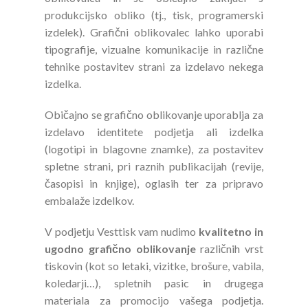
produkcijsko obliko (tj., tisk, programerski
izdelek). Grafični oblikovalec lahko uporabi
tipografije, vizualne komunikacije in različne
tehnike postavitev strani za izdelavo nekega
izdelka.
Običajno se grafično oblikovanje uporablja za
izdelavo identitete podjetja ali izdelka
(logotipi in blagovne znamke), za postavitev
spletne strani, pri raznih publikacijah (revije,
časopisi in knjige), oglasih ter za pripravo
embalaže izdelkov.
V podjetju Vesttisk vam nudimo
kvalitetno in
ugodno grafično oblikovanje
različnih vrst
tiskovin (kot so letaki, vizitke, brošure, vabila,
koledarji…), spletnih pasic in drugega
materiala za promocijo vašega podjetja.