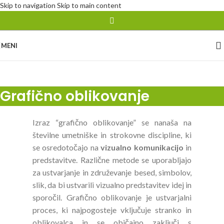
Skip to navigation
Skip to main content
MENI
Grafično oblikovanje
Izraz “grafično oblikovanje” se nanaša na
številne umetniške in strokovne discipline, ki
se osredotočajo na
vizualno komunikacijo
in
predstavitve. Različne metode se uporabljajo
za ustvarjanje in združevanje besed, simbolov,
slik, da bi ustvarili vizualno predstavitev idej in
sporočil. Grafično oblikovanje je ustvarjalni
proces, ki najpogosteje vključuje stranko in
oblikovalca in se običajno zaključi s